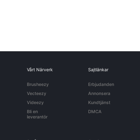
Vårt Närverk
Sajtlänkar
Brusheezy
Erbjudanden
Vecteezy
Annonsera
Videezy
Kundtjänst
Bli en
DMCA
leverantör