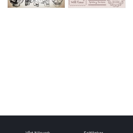
Vårt Närverk
Sajtlänkar