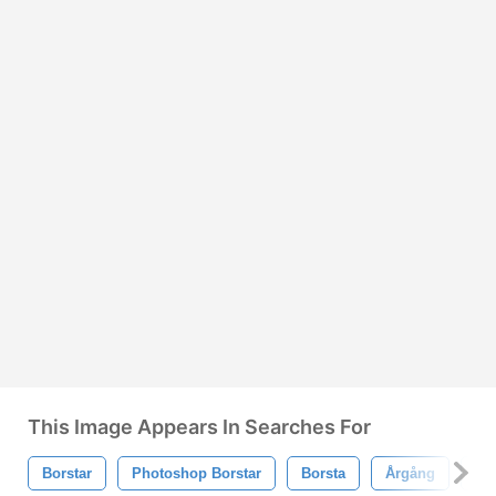
This Image Appears In Searches For
Borstar
Photoshop Borstar
Borsta
Årgång
Ta