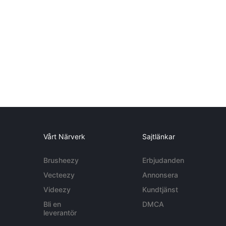
Vårt Närverk
Sajtlänkar
Brusheezy
Erbjudanden
Vecteezy
Annonsera
Videezy
Kundtjänst
Bli en
DMCA
leverantör