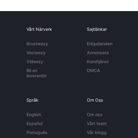
Vårt Närverk
Sajtlänkar
Brusheezy
Erbjudanden
Vecteezy
Annonsera
Videezy
Kundtjänst
Bli en
DMCA
leverantör
Språk
Om Oss
English
Om oss
Español
Vårt team
Português
Vår blogg