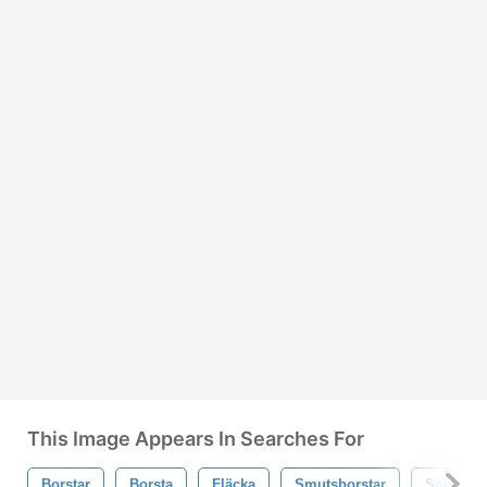
This Image Appears In Searches For
Borstar
Borsta
Fläcka
Smutsborstar
Smutsbo