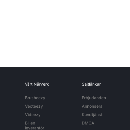
Vårt Närverk
Sajtlänkar
Brusheezy
Erbjudanden
Vecteezy
Annonsera
Videezy
Kundtjänst
Bli en
DMCA
leverantör