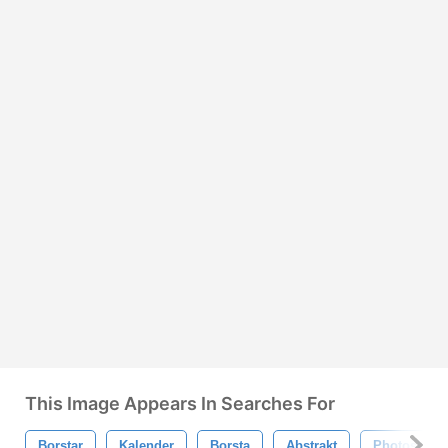
This Image Appears In Searches For
Borstar
Kalender
Borsta
Abstrakt
Photoshop 