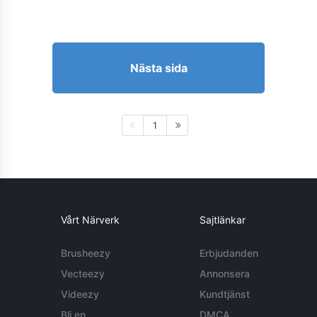
Nästa sida
1
Vårt Närverk
Sajtlänkar
Brusheezy
Erbjudanden
Vecteezy
Annonsera
Videezy
Kundtjänst
Bli en
DMCA