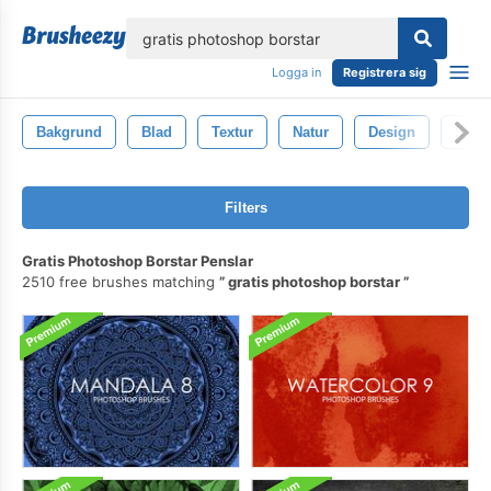
lose
Logga in
Registrera sig
Bakgrund
Blad
Textur
Natur
Design
Svart
Filters
Gratis Photoshop Borstar Penslar
2510 free brushes matching
gratis photoshop borstar