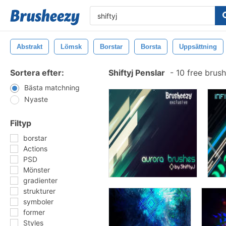
Abstrakt
Lömsk
Borstar
Borsta
Uppsättning
Sortera efter:
Shiftyj Penslar
-
10 free brus
Bästa matchning
Nyaste
Filtyp
borstar
Actions
PSD
Mönster
gradienter
strukturer
symboler
former
Styles