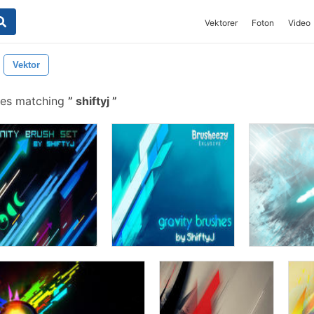
Vektorer
Foton
Video
Vektor
hes matching
shiftyj