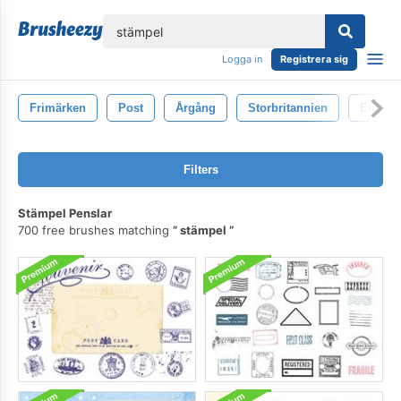
lose
Logga in
Registrera sig
Frimärken
Post
Årgång
Storbritannien
Englan
Filters
Stämpel Penslar
700 free brushes matching
stämpel