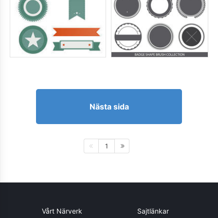
Nästa sida
1
Vårt Närverk
Sajtlänkar