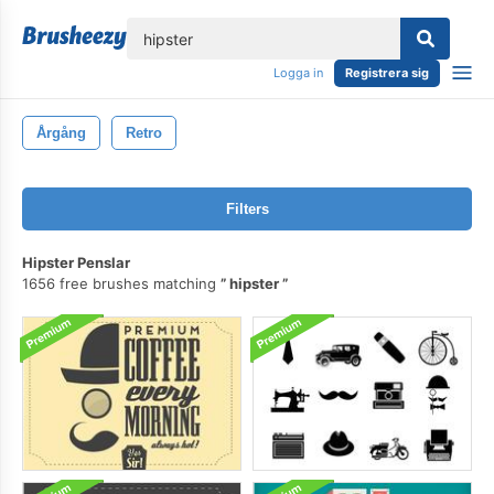
lose
Logga in
Registrera sig
Årgång
Retro
Filters
Hipster Penslar
1656 free brushes matching
hipster