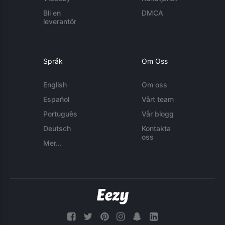
Bli en
DMCA
leverantör
Språk
Om Oss
English
Om oss
Español
Vårt team
Português
Vår blogg
Deutsch
Kontakta
oss
Mer...