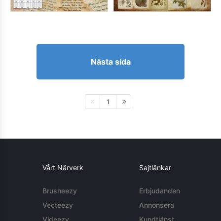
Nästa sida
1
Vårt Närverk
Sajtlänkar
Brusheezy
Erbjudanden
Vecteezy
Annonsera
Videezy
Kundtjänst