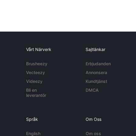
Vårt Närverk
Sajtlänkar
Brusheezy
Erbjudanden
Vecteezy
Annonsera
Videezy
Kundtjänst
Bli en
DMCA
leverantör
Språk
Om Oss
English
Om oss