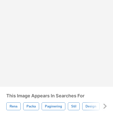
This Image Appears In Searches For
Rena
Packa
Paginering
Stil
Design
Abst