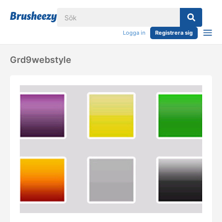
Logga in
Registrera sig
Grd9webstyle