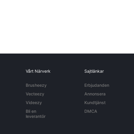
Vårt Närverk
Sajtlänkar
Brusheezy
Erbjudanden
Vecteezy
Annonsera
Videezy
Kundtjänst
Bli en
DMCA
leverantör