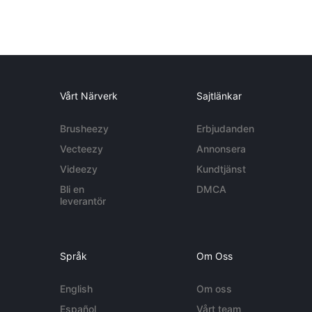
Vårt Närverk
Sajtlänkar
Brusheezy
Erbjudanden
Vecteezy
Annonsera
Videezy
Kundtjänst
Bli en
DMCA
leverantör
Språk
Om Oss
English
Om oss
Español
Vårt team