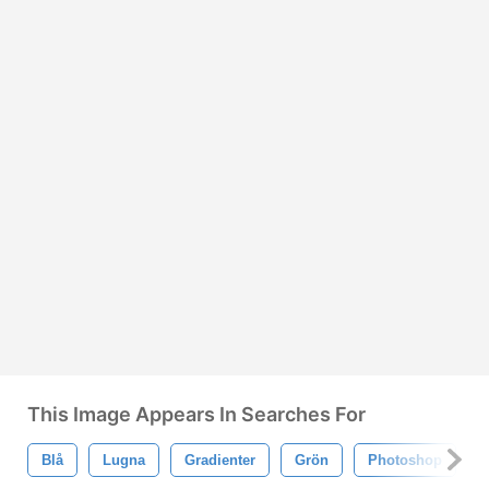
This Image Appears In Searches For
Blå
Lugna
Gradienter
Grön
Photoshop
K