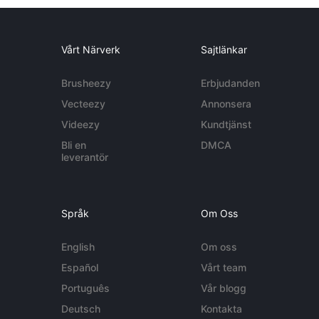
Vårt Närverk
Sajtlänkar
Brusheezy
Erbjudanden
Vecteezy
Annonsera
Videezy
Kundtjänst
Bli en
DMCA
leverantör
Språk
Om Oss
English
Om oss
Español
Vårt team
Português
Vår blogg
Deutsch
Kontakta