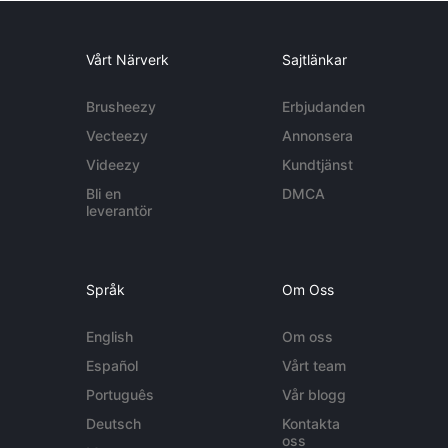
Vårt Närverk
Sajtlänkar
Brusheezy
Erbjudanden
Vecteezy
Annonsera
Videezy
Kundtjänst
Bli en
DMCA
leverantör
Språk
Om Oss
English
Om oss
Español
Vårt team
Português
Vår blogg
Deutsch
Kontakta
oss