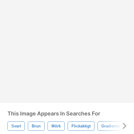
This Image Appears In Searches For
Svart
Brun
Mörk
Flickaktigt
Gradienter
L