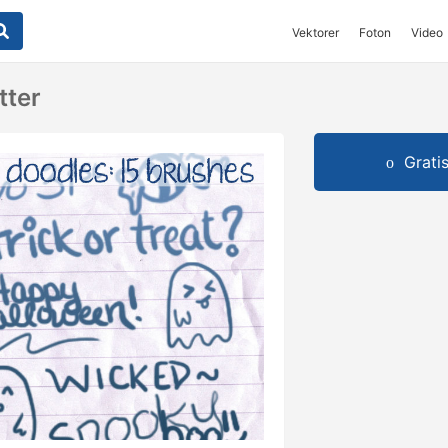
Vektorer
Foton
Video
tter
Grati