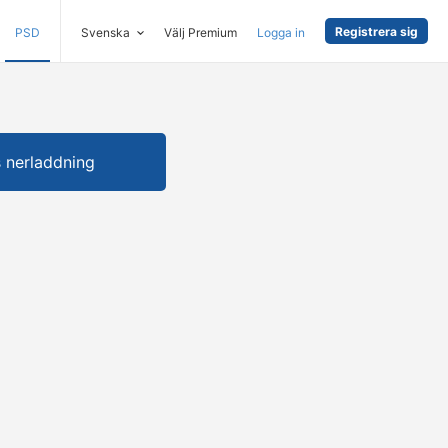
Registrera sig
PSD
Svenska
Välj Premium
Logga in
s nerladdning