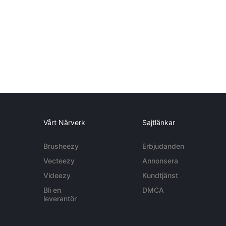
Vårt Närverk
Sajtlänkar
Brusheezy
Erbjudanden
Vecteezy
Annonsera
Videezy
Kundtjänst
Bli en
DMCA
leverantör