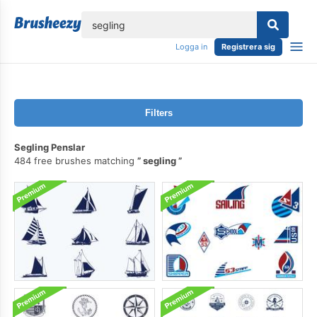
lose
Logga in
Registrera sig
Filters
Segling Penslar
484 free brushes matching
segling