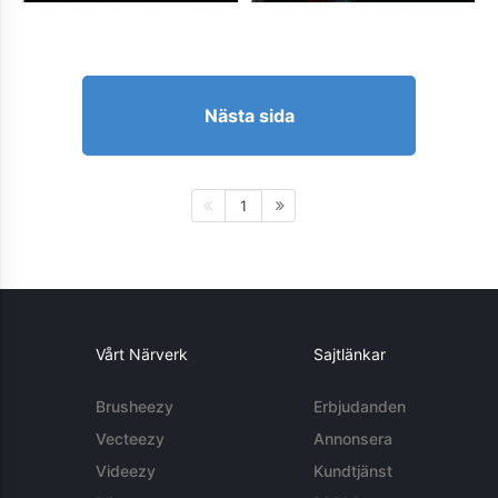
Nästa sida
1
Vårt Närverk
Sajtlänkar
Brusheezy
Erbjudanden
Vecteezy
Annonsera
Videezy
Kundtjänst