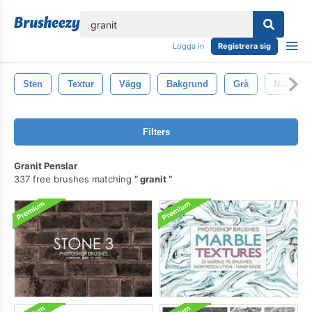
lose
Logga in
Registrera sig
Sten
Textur
Vägg
Bakgrund
Grå
Natur
Filters
Granit Penslar
337 free brushes matching
granit