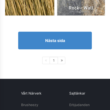
Nästa sida
1
Vårt Närverk
Sajtlänkar
Brusheezy
Erbjudanden