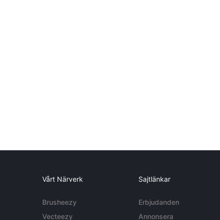
Vårt Närverk
Sajtlänkar
Brusheezy
Erbjudanden
Vecteezy
Annonsera