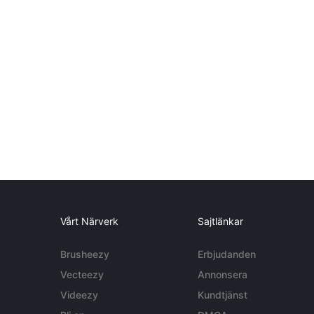
Vårt Närverk
Sajtlänkar
Brusheezy
Erbjudanden
Vecteezy
Annonsera
Videezy
Kundtjänst