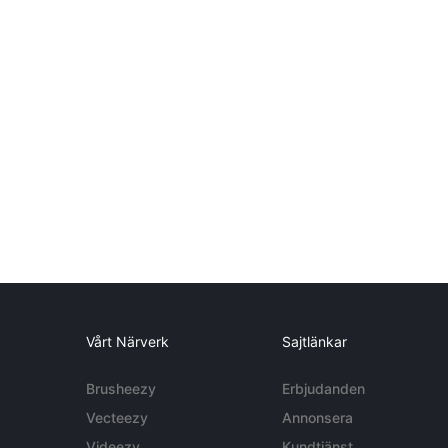
Vårt Närverk
Sajtlänkar
Brusheezy
Erbjudanden
Vecteezy
Annonsera
Videezy
Kundtjänst