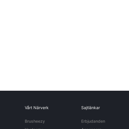
Vårt Närverk
Sajtlänkar
Brusheezy
Erbjudanden