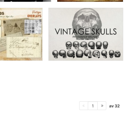
av 32
1