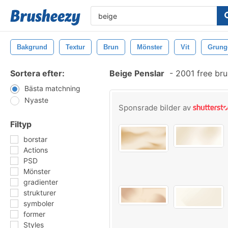
Bakgrund
Textur
Brun
Mönster
Vit
Grung
Sortera efter:
Beige Penslar
-
2001 free br
Bästa matchning
Nyaste
Sponsrade bilder av
Filtyp
borstar
Actions
PSD
Mönster
gradienter
strukturer
symboler
former
Styles