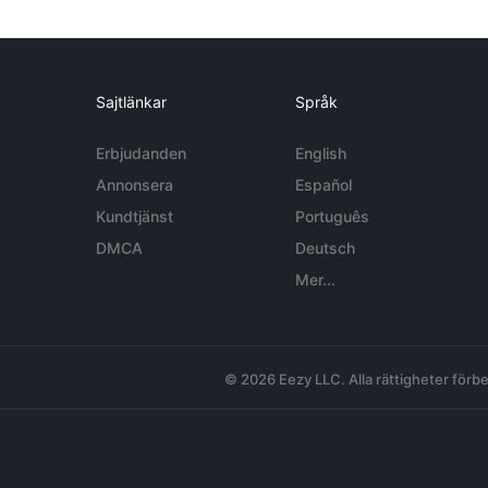
Sajtlänkar
Språk
Erbjudanden
English
Annonsera
Español
Kundtjänst
Português
DMCA
Deutsch
Mer...
© 2026 Eezy LLC. Alla rättigheter förbe