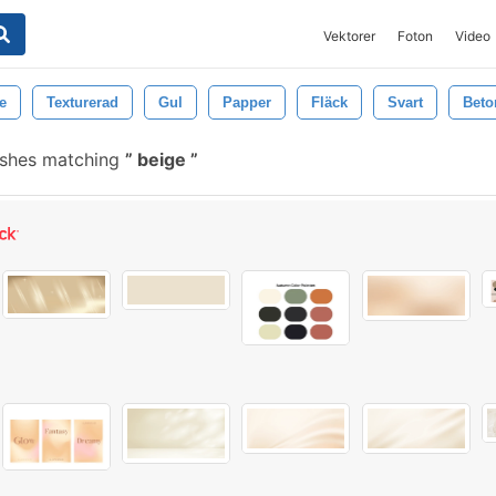
Vektorer
Foton
Video
e
Texturerad
Gul
Papper
Fläck
Svart
Beto
ushes matching
beige