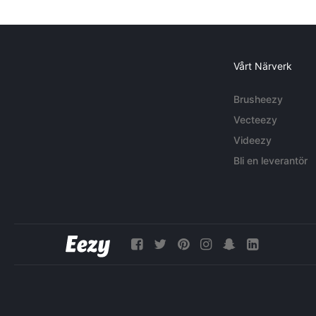
Vårt Närverk
Brusheezy
Vecteezy
Videezy
Bli en leverantör