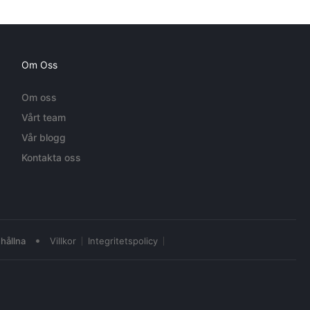
Om Oss
Om oss
Vårt team
Vår blogg
Kontakta oss
•
hållna
Villkor
Integritetspolicy