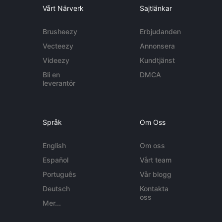
Vårt Närverk
Sajtlänkar
Brusheezy
Erbjudanden
Vecteezy
Annonsera
Videezy
Kundtjänst
Bli en
DMCA
leverantör
Språk
Om Oss
English
Om oss
Español
Vårt team
Português
Vår blogg
Deutsch
Kontakta
oss
Mer...