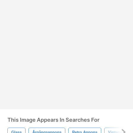
This Image Appears In Searches For
Glass
Årgångsannons
Retro Annons
Vintageannon