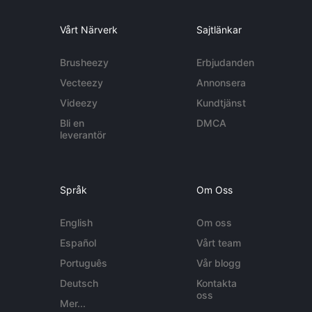
Vårt Närverk
Sajtlänkar
Brusheezy
Erbjudanden
Vecteezy
Annonsera
Videezy
Kundtjänst
Bli en
DMCA
leverantör
Språk
Om Oss
English
Om oss
Español
Vårt team
Português
Vår blogg
Deutsch
Kontakta
oss
Mer...