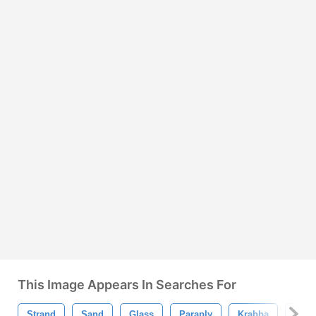
This Image Appears In Searches For
Strand
Sand
Glass
Paraply
Krabba
Platt