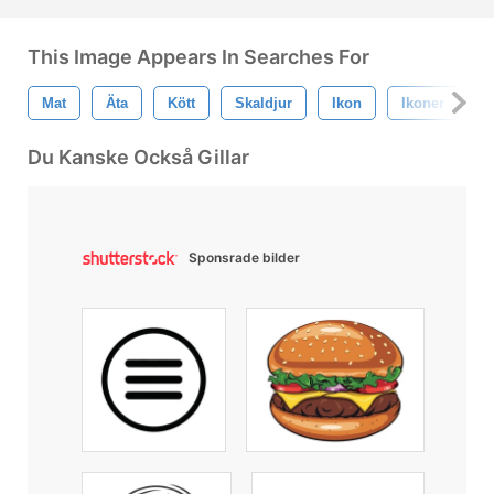
This Image Appears In Searches For
Mat
Äta
Kött
Skaldjur
Ikon
Ikoner
B
Du Kanske Också Gillar
Sponsrade bilder