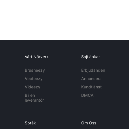
Vårt Närverk
Sajtlänkar
Brusheezy
Erbjudanden
Vecteezy
Annonsera
Videezy
Kundtjänst
Bli en
DMCA
leverantör
Språk
Om Oss