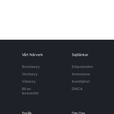
Vårt Närverk
Sajtlänkar
Brusheezy
Erbjudanden
Vecteezy
Annonsera
Videezy
Kundtjänst
Bli en
DMCA
leverantör
Språk
Om Oss