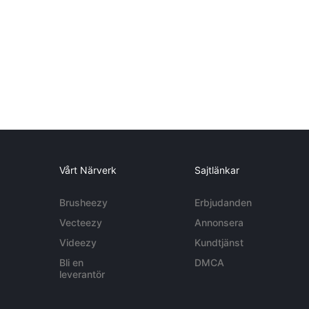
Vårt Närverk
Sajtlänkar
Brusheezy
Erbjudanden
Vecteezy
Annonsera
Videezy
Kundtjänst
Bli en
DMCA
leverantör