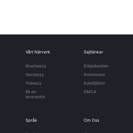
Vårt Närverk
Sajtlänkar
Brusheezy
Erbjudanden
Vecteezy
Annonsera
Videezy
Kundtjänst
Bli en
DMCA
leverantör
Språk
Om Oss