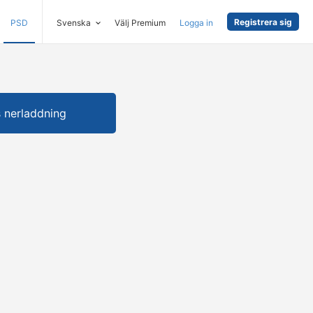
Registrera sig
PSD
Svenska
Välj Premium
Logga in
s nerladdning