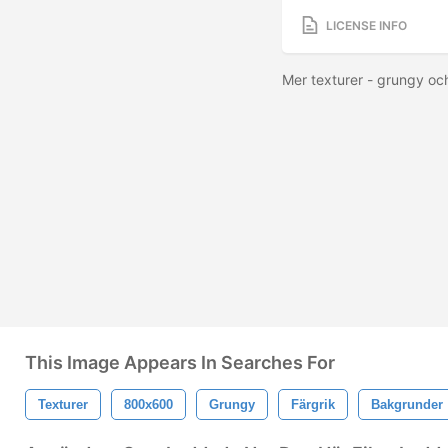
LICENSE INFO
Mer texturer - grungy oc
This Image Appears In Searches For
Texturer
800x600
Grungy
Färgrik
Bakgrunder