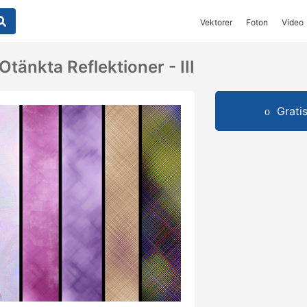
Vektorer
Foton
Video
Otänkta Reflektioner - III
Grati