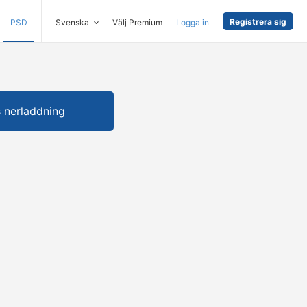
Registrera sig
PSD
Svenska
Välj Premium
Logga in
s nerladdning