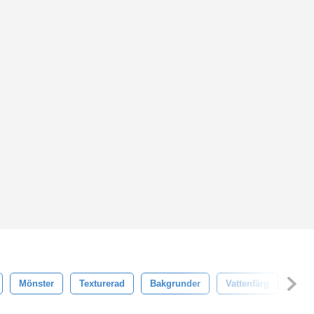
Mönster
Texturerad
Bakgrunder
Vattenfärg
Tape