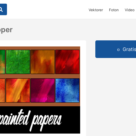
Vektorer
Foton
Video
pper
Grati