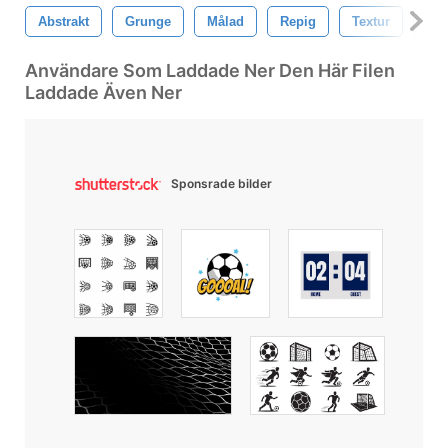
Abstrakt
Grunge
Målad
Repig
Textur
Sm
Användare Som Laddade Ner Den Här Filen
Laddade Även Ner
Sponsrade bilder