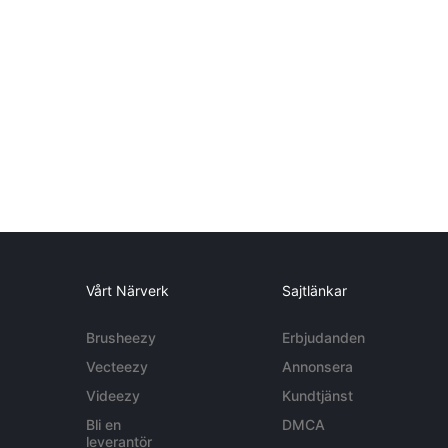
Vårt Närverk
Sajtlänkar
Brusheezy
Erbjudanden
Vecteezy
Annonsera
Videezy
Kundtjänst
Bli en
DMCA
leverantör