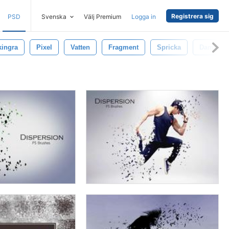
Registrera sig
PSD
Svenska
Välj Premium
Logga in
kingra
Pixel
Vatten
Fragment
Spricka
Damm