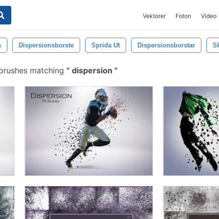
Vektorer
Foton
Video
n
Dispersionsborste
Sprida Ut
Dispersionsborstar
S
brushes matching
dispersion