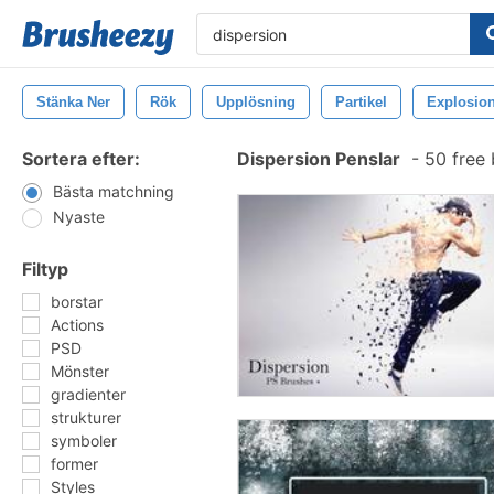
Stänka Ner
Rök
Upplösning
Partikel
Explosio
Sortera efter:
Dispersion Penslar
-
50 free 
Bästa matchning
Nyaste
Filtyp
borstar
Actions
PSD
Mönster
gradienter
strukturer
symboler
former
Styles