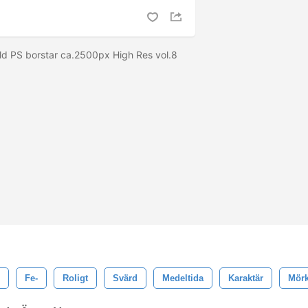
ld PS borstar ca.2500px High Res vol.8
Fe-
Roligt
Svärd
Medeltida
Karaktär
Mör