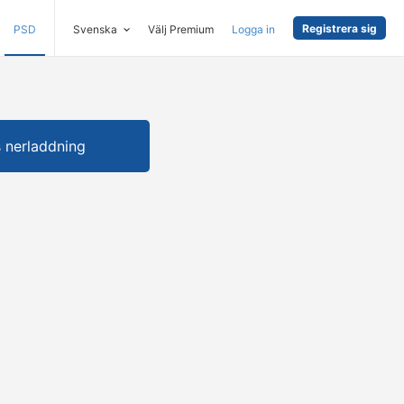
Registrera sig
PSD
Svenska
Välj Premium
Logga in
s nerladdning