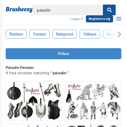
lose
Logga in
Registrera sig
Riddare
Fantasi
Bakgrund
Väktare
Krigare
Filters
Paladin Penslar
9 free brushes matching
paladin