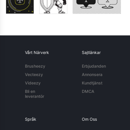
Vårt Närverk
Sajtlänkar
Brusheezy
Erbjudanden
Vecteezy
Annonsera
Videezy
Kundtjänst
Bli en
DMCA
leverantör
Språk
Om Oss