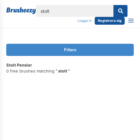
lose
Logga in
Registrera sig
Filters
Stolt Penslar
0 free brushes matching
stolt