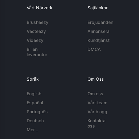
Vårt Närverk
Sajtlänkar
Brusheezy
Erbjudanden
Vecteezy
Annonsera
Videezy
Kundtjänst
Bli en
DMCA
leverantör
Språk
Om Oss
English
Om oss
Español
Vårt team
Português
Vår blogg
Deutsch
Kontakta
oss
Mer...