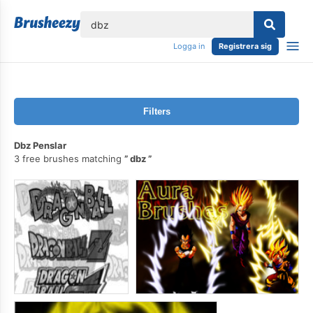
lose
Logga in
Registrera sig
Filters
Dbz Penslar
3 free brushes matching
dbz