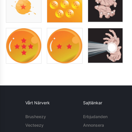
Vårt Närverk
Sajtlänkar
Brusheezy
Erbjudanden
Vecteezy
Annonsera