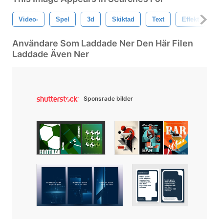
Video-
Spel
3d
Skiktad
Text
Effekt
Användare Som Laddade Ner Den Här Filen
Laddade Även Ner
Sponsrade bilder