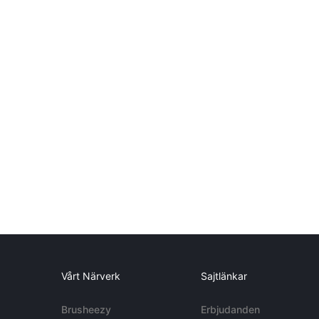
Vårt Närverk
Sajtlänkar
Brusheezy
Erbjudanden