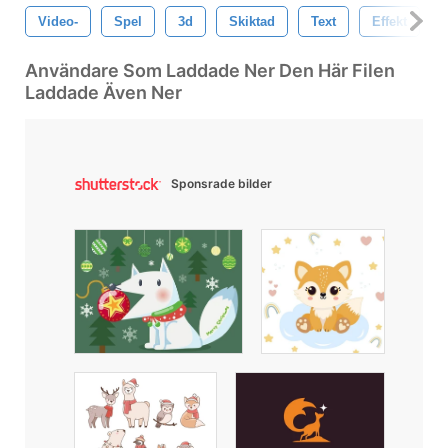
Video-
Spel
3d
Skiktad
Text
Effekt
Användare Som Laddade Ner Den Här Filen
Laddade Även Ner
Sponsrade bilder