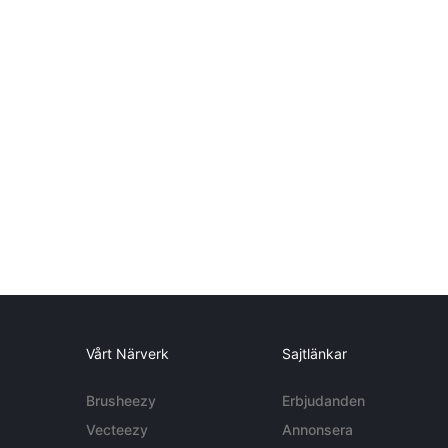
Vårt Närverk
Sajtlänkar
Brusheezy
Erbjudanden
Vecteezy
Annonsera