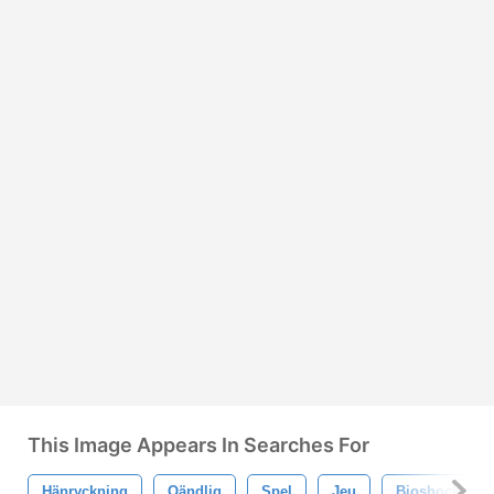
This Image Appears In Searches For
Hänryckning
Oändlig
Spel
Jeu
Bioshock