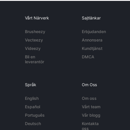
Vårt Närverk
Sajtlänkar
Brusheezy
Erbjudanden
Vecteezy
Annonsera
Videezy
Kundtjänst
Bli en
DMCA
leverantör
Språk
Om Oss
English
Om oss
Español
Vårt team
Português
Vår blogg
Deutsch
Kontakta
oss