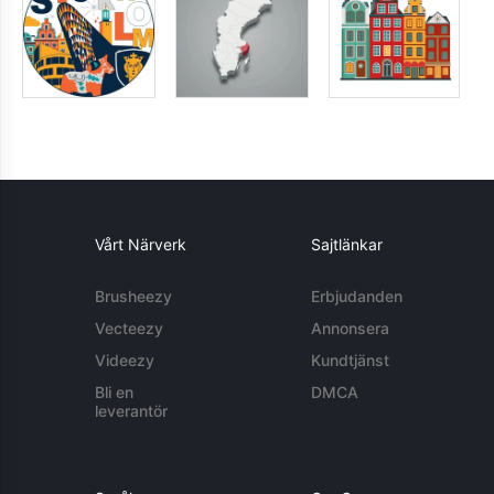
Vårt Närverk
Sajtlänkar
Brusheezy
Erbjudanden
Vecteezy
Annonsera
Videezy
Kundtjänst
Bli en
DMCA
leverantör