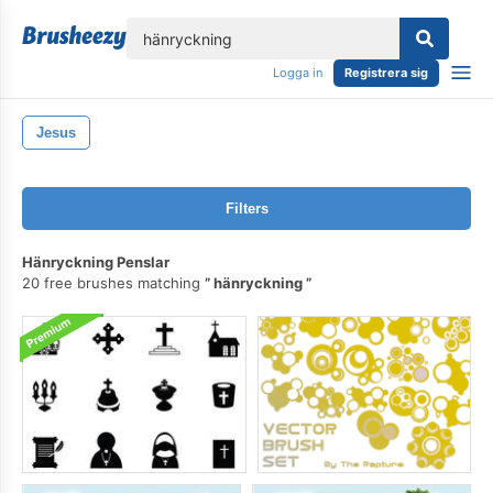
lose
Logga in
Registrera sig
Jesus
Filters
Hänryckning Penslar
20 free brushes matching
hänryckning