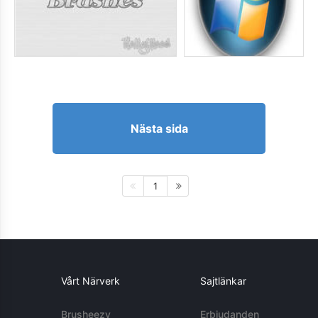
Nästa sida
1
Vårt Närverk
Sajtlänkar
Brusheezy
Erbjudanden