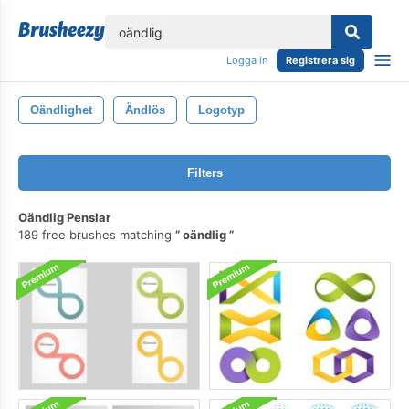
lose
Logga in
Registrera sig
Oändlighet
Ändlös
Logotyp
Filters
Oändlig Penslar
189 free brushes matching
oändlig