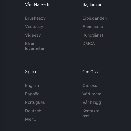
Vårt Närverk
Sajtlänkar
Brusheezy
Erbjudanden
Vecteezy
Annonsera
Videezy
Kundtjänst
Bli en
DMCA
leverantör
Språk
Om Oss
English
Om oss
Español
Vårt team
Português
Vår blogg
Deutsch
Kontakta
oss
Mer...