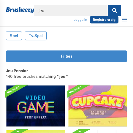
lose
Logga in
Registrera sig
Spel
Tv-Spel
Filters
Jeu Penslar
140 free brushes matching
jeu