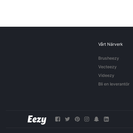
Vårt Närverk
Brusheezy
Vecteezy
Videezy
Bli en leverantör