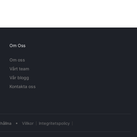
Om Oss
Om oss
Vårt team
Vår blogg
Kontakta oss
•
hållna
Villkor
Integritetspolicy