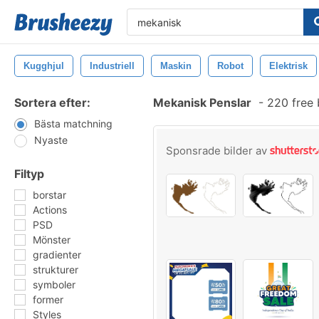
Kugghjul
Industriell
Maskin
Robot
Elektrisk
Sortera efter:
Mekanisk Penslar
-
220 free 
Bästa matchning
Nyaste
Sponsrade bilder av
Filtyp
borstar
Actions
PSD
Mönster
gradienter
strukturer
symboler
former
Styles