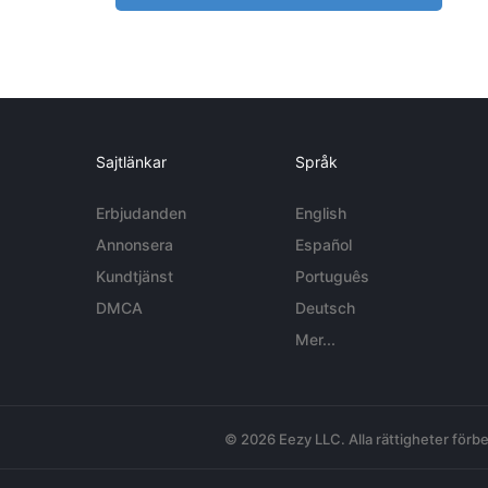
Sajtlänkar
Språk
Erbjudanden
English
Annonsera
Español
Kundtjänst
Português
DMCA
Deutsch
Mer...
© 2026 Eezy LLC. Alla rättigheter förbe