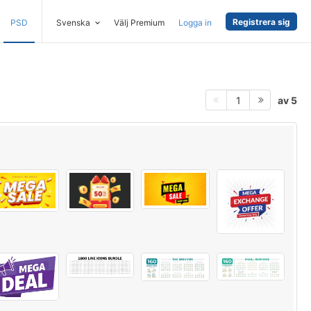
Registrera sig
PSD
Svenska
Välj Premium
Logga in
av 5
1