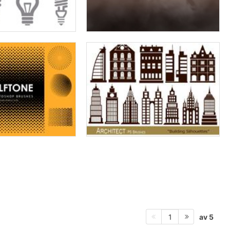
av 5
1