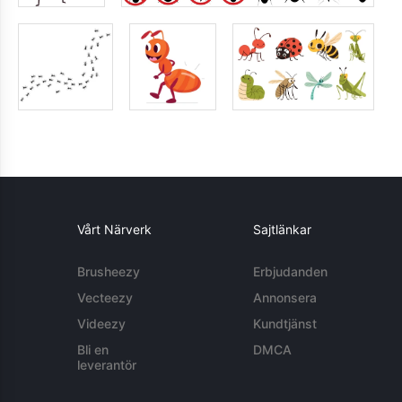
Vårt Närverk
Sajtlänkar
Brusheezy
Erbjudanden
Vecteezy
Annonsera
Videezy
Kundtjänst
Bli en
DMCA
leverantör