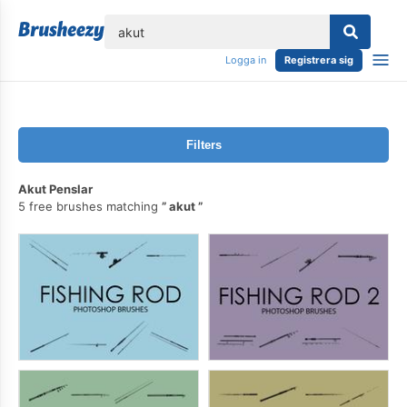
lose
Logga in
Registrera sig
Filters
Akut Penslar
5 free brushes matching
akut