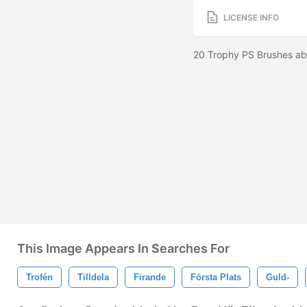
LICENSE INFO
20 Trophy PS Brushes ab
This Image Appears In Searches For
Trofén
Tilldela
Firande
Första Plats
Guld-