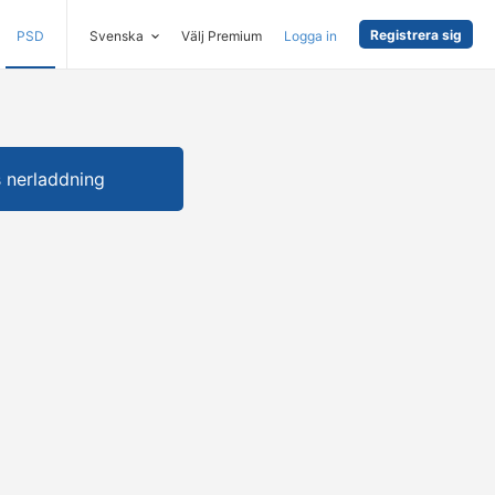
Registrera sig
PSD
Svenska
Välj Premium
Logga in
s nerladdning