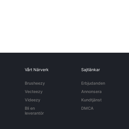
Vårt Närverk
Sajtlänkar
Brusheezy
Erbjudanden
Vecteezy
Annonsera
Videezy
Kundtjänst
Bli en
DMCA
leverantör