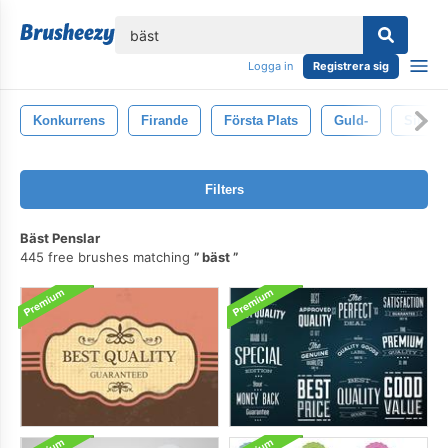
lose
Logga in
Registrera sig
Konkurrens
Firande
Första Plats
Guld-
Silver-
Filters
Bäst Penslar
445 free brushes matching
bäst