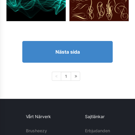
Nästa sida
1
Vårt Närverk
Sajtlänkar
Brusheezy
Erbjudanden