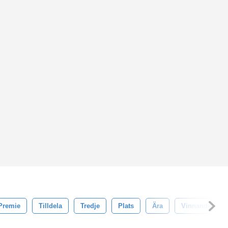
 Premie
Tilldela
Tredje
Plats
Ära
Vinnande