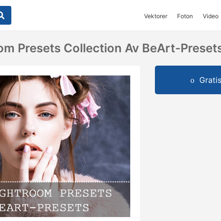
Vektorer
Foton
Video
oom Presets Collection Av BeArt-Preset
Grati