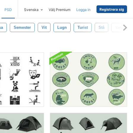
Registrera sig
PSD
Svenska
Välj Premium
Logga in
sa
Semester
Vit
Lugn
Turist
Stå
Vandra