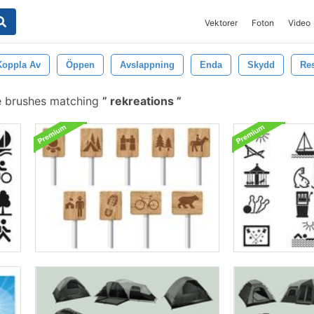
Vektorer
Foton
Video
Koppla Av
Öppen
Avslappning
Enda
Skydd
Re
e brushes matching
rekreations