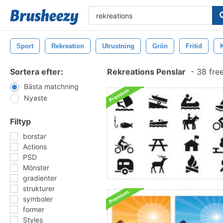
Sport
Rekreation
Utrustning
Grön
Fritid
Sortera efter:
Rekreations Penslar
-
38 fre
Bästa matchning
Nyaste
Filtyp
borstar
Actions
PSD
Mönster
gradienter
strukturer
symboler
former
Styles